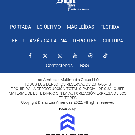
PORTADA
LO ÚLTIMO
MÁS LEÍDAS
FLORIDA
EEUU
AMÉRICA LATINA
DEPORTES
CULTURA
Contactenos
RSS
Las Américas Multimedia Group LLC.
TODOS LOS DERECHOS RESERVADOS 2016-06-13
PROHIBIDA LA REPRODUCCIÓN TOTAL O PARCIAL DE CUALQUIER
MATERIAL DE ESTE DIARIO SIN LA AUTORIZACIÓN EXPRESA DE LOS
EDITORES
Copyright Diario Las Américas 2022. All rights reserved