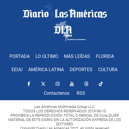
PORTADA
LO ÚLTIMO
MÁS LEÍDAS
FLORIDA
EEUU
AMÉRICA LATINA
DEPORTES
CULTURA
Contactenos
RSS
Las Américas Multimedia Group LLC.
TODOS LOS DERECHOS RESERVADOS 2016-06-13
PROHIBIDA LA REPRODUCCIÓN TOTAL O PARCIAL DE CUALQUIER
MATERIAL DE ESTE DIARIO SIN LA AUTORIZACIÓN EXPRESA DE LOS
EDITORES
Copyright Diario Las Américas 2022. All rights reserved