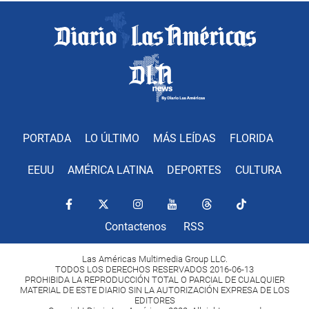
PORTADA
LO ÚLTIMO
MÁS LEÍDAS
FLORIDA
EEUU
AMÉRICA LATINA
DEPORTES
CULTURA
Contactenos
RSS
Las Américas Multimedia Group LLC.
TODOS LOS DERECHOS RESERVADOS 2016-06-13
PROHIBIDA LA REPRODUCCIÓN TOTAL O PARCIAL DE CUALQUIER
MATERIAL DE ESTE DIARIO SIN LA AUTORIZACIÓN EXPRESA DE LOS
EDITORES