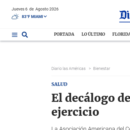
Jueves 6
de
Agosto 2026
83°F MIAMI
PORTADA
LO ÚLTIMO
FLORID
Diario las Américas
>
Bienestar
SALUD
El decálogo de
ejercicio
La Asociación Americana del Co