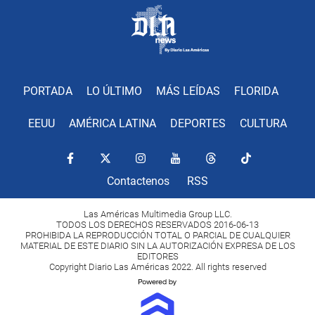
PORTADA
LO ÚLTIMO
MÁS LEÍDAS
FLORIDA
EEUU
AMÉRICA LATINA
DEPORTES
CULTURA
Contactenos
RSS
Las Américas Multimedia Group LLC.
TODOS LOS DERECHOS RESERVADOS 2016-06-13
PROHIBIDA LA REPRODUCCIÓN TOTAL O PARCIAL DE CUALQUIER
MATERIAL DE ESTE DIARIO SIN LA AUTORIZACIÓN EXPRESA DE LOS
EDITORES
Copyright Diario Las Américas 2022. All rights reserved