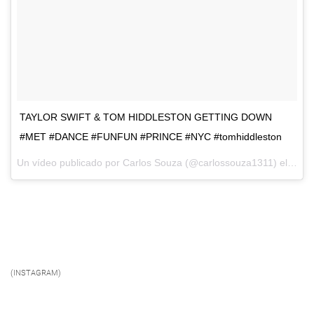
TAYLOR SWIFT & TOM HIDDLESTON GETTING DOWN
#MET #DANCE #FUNFUN #PRINCE #NYC #tomhiddleston
Un vídeo publicado por Carlos Souza (@carlossouza1311) el
3 de 
(INSTAGRAM)