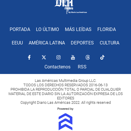
PORTADA
LO ÚLTIMO
MÁS LEÍDAS
FLORIDA
EEUU
AMÉRICA LATINA
DEPORTES
CULTURA
Contactenos
RSS
Las Américas Multimedia Group LLC.
TODOS LOS DERECHOS RESERVADOS 2016-06-13
PROHIBIDA LA REPRODUCCIÓN TOTAL O PARCIAL DE CUALQUIER
MATERIAL DE ESTE DIARIO SIN LA AUTORIZACIÓN EXPRESA DE LOS
EDITORES
Copyright Diario Las Américas 2022. All rights reserved