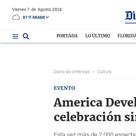
Viernes 7
de
Agosto 2026
81°F MIAMI
PORTADA
LO ÚLTIMO
FLORID
Diario las Américas
>
Cultura
EVENTO
America Devel
celebración s
Esta vez más de 2.000 especta