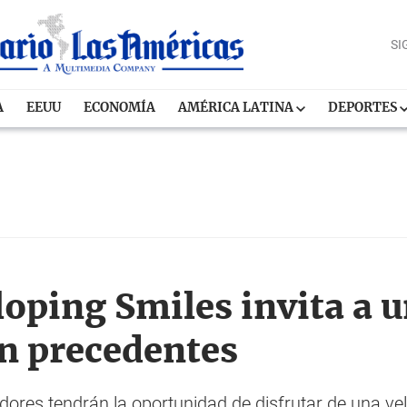
SI
A
EEUU
ECONOMÍA
AMÉRICA LATINA
DEPORTES
oping Smiles invita a 
in precedentes
dores tendrán la oportunidad de disfrutar de una v