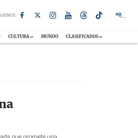
GUENOS
CULTURA
MUNDO
CLASIFICADOS
una
elada que promete una