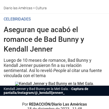
Diario las Américas
>
Cultura
CELEBRIDADES
Aseguran que acabó el
romance de Bad Bunny y
Kendall Jenner
Luego de 10 meses de romance, Bad Bunny y
Kendall Jenner pusieron fin a su relación
sentimental. Así lo reveló
People
al citar una fuente
vinculada con el tema
Kendall Jenner y
Bad Bunny
en la Met Gala.
Captura de
pantalla/Instagram/@_kendallljennerr_
Por
REDACCIÓN/Diario Las Américas
18 de diciembre de 2023 - 11:48