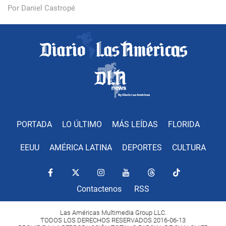
Por Daniel Castropé
PORTADA
LO ÚLTIMO
MÁS LEÍDAS
FLORIDA
EEUU
AMÉRICA LATINA
DEPORTES
CULTURA
Contactenos
RSS
Las Américas Multimedia Group LLC.
TODOS LOS DERECHOS RESERVADOS 2016-06-13