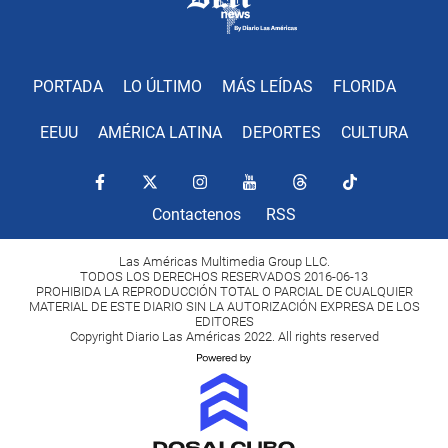
PORTADA
LO ÚLTIMO
MÁS LEÍDAS
FLORIDA
EEUU
AMÉRICA LATINA
DEPORTES
CULTURA
Contactenos
RSS
Las Américas Multimedia Group LLC.
TODOS LOS DERECHOS RESERVADOS 2016-06-13
PROHIBIDA LA REPRODUCCIÓN TOTAL O PARCIAL DE CUALQUIER
MATERIAL DE ESTE DIARIO SIN LA AUTORIZACIÓN EXPRESA DE LOS
EDITORES
Copyright Diario Las Américas 2022. All rights reserved