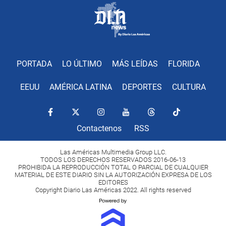
PORTADA
LO ÚLTIMO
MÁS LEÍDAS
FLORIDA
EEUU
AMÉRICA LATINA
DEPORTES
CULTURA
Contactenos
RSS
Las Américas Multimedia Group LLC.
TODOS LOS DERECHOS RESERVADOS 2016-06-13
PROHIBIDA LA REPRODUCCIÓN TOTAL O PARCIAL DE CUALQUIER
MATERIAL DE ESTE DIARIO SIN LA AUTORIZACIÓN EXPRESA DE LOS
EDITORES
Copyright Diario Las Américas 2022. All rights reserved