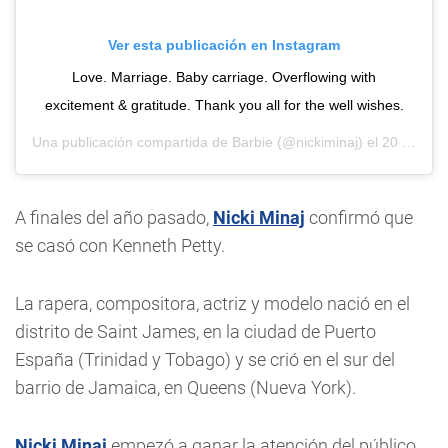
Ver esta publicación en Instagram
Love. Marriage. Baby carriage. Overflowing with
excitement & gratitude. Thank you all for the well wishes.
Una publicación compartida de
Barbie
(@nickiminaj) el
20 Jul, 2020 a las 8:08 PDT
A finales del año pasado,
Nicki Minaj
confirmó que
se casó con Kenneth Petty.
La rapera, compositora, actriz y modelo nació en el
distrito de Saint James, en la ciudad de Puerto
España (Trinidad y Tobago) y se crió en el sur del
barrio de Jamaica, en Queens (Nueva York).
Nicki Minaj
empezó a ganar la atención del público