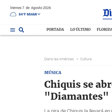
Viernes 7
de
Agosto 2026
84°F MIAMI
PORTADA
LO ÚLTIMO
FLORID
Diario las Américas
>
Cultura
MÚSICA
Chiquis se abr
"Diamantes"
La gira de Chiquis la llevará e