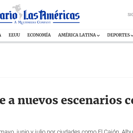
SI
A
EEUU
ECONOMÍA
AMÉRICA LATINA
DEPORTES
e a nuevos escenarios c
n mayo, junio y julio por ciudades como El Cajón, Alb