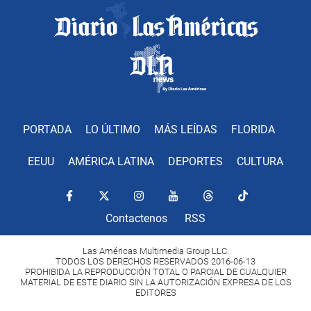
PORTADA
LO ÚLTIMO
MÁS LEÍDAS
FLORIDA
EEUU
AMÉRICA LATINA
DEPORTES
CULTURA
Contactenos
RSS
Las Américas Multimedia Group LLC.
TODOS LOS DERECHOS RESERVADOS 2016-06-13
PROHIBIDA LA REPRODUCCIÓN TOTAL O PARCIAL DE CUALQUIER
MATERIAL DE ESTE DIARIO SIN LA AUTORIZACIÓN EXPRESA DE LOS
EDITORES
Copyright Diario Las Américas 2022. All rights reserved