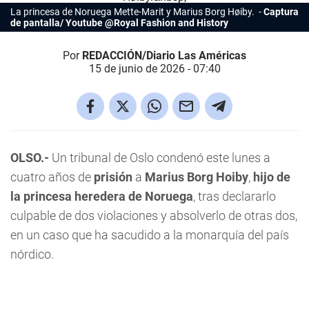
La princesa de Noruega Mette-Marit y Marius Borg Høiby.
Captura
de pantalla/ Youtube @Royal Fashion and History
Por
REDACCIÓN/Diario Las Américas
15 de junio de 2026 - 07:40
OLSO.-
Un tribunal de Oslo condenó este lunes a
cuatro años de
prisión
a
Marius Borg Hoiby
,
hijo de
la princesa heredera de Noruega
, tras declararlo
culpable de dos violaciones y absolverlo de otras dos,
en un caso que ha sacudido a la monarquía del país
nórdico.