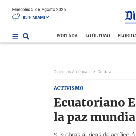
Miércoles 5
de
Agosto 2026
85°F MIAMI
PORTADA
LO ÚLTIMO
FLORID
Diario las Américas
>
Cultura
ACTIVISMO
Ecuatoriano Ed
la paz mundia
Sus obras áuricas de acrílico, f