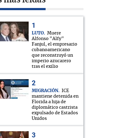
s más leídas
LUTO
Muere
Alfonso "Alfy"
Fanjul, el empresario
cubanoamericano
que reconstruyó un
imperio azucarero
tras el exilio
MIGRACIÓN
ICE
mantiene detenida en
Florida a hija de
diplomático castrista
expulsado de Estados
Unidos