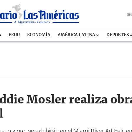
SI
A
EEUU
ECONOMÍA
AMÉRICA LATINA
DEPORTES
die Mosler realiza obra
l
uego y oro, se exhibirán en el Miami River Art Fair, e