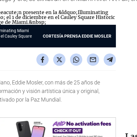
luminating Miami
n el Cauley Square
CORTESÍA PRENSA EDDIE MOSLER
riano, Eddie Mosler, con más de 25 años de
mación y visión artística única y original,
ctivado por la Paz Mundial.