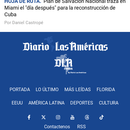
HOJA DE RUTA
Plan de Salvación Nacional traza en
Miami el "día después" para la reconstrucción de
Cuba
Por Daniel Castropé
PORTADA
LO ÚLTIMO
MÁS LEÍDAS
FLORIDA
EEUU
AMÉRICA LATINA
DEPORTES
CULTURA
Contactenos
RSS