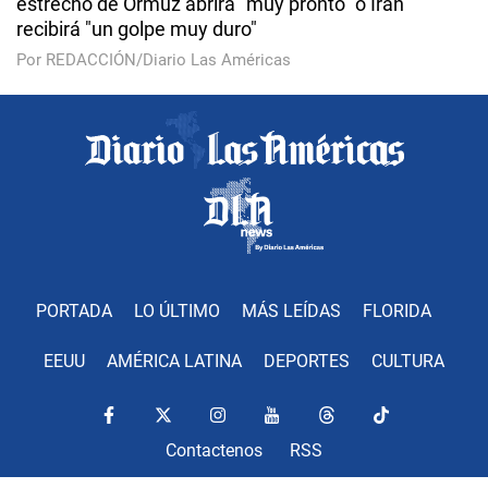
estrecho de Ormuz abrirá "muy pronto" o Irán
recibirá "un golpe muy duro"
Por REDACCIÓN/Diario Las Américas
PORTADA
LO ÚLTIMO
MÁS LEÍDAS
FLORIDA
EEUU
AMÉRICA LATINA
DEPORTES
CULTURA
Contactenos
RSS