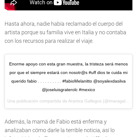
Hasta ahora, nadie había reclamado el cuerpo del
artista porque su familia vive en Italia y no contaba
con los recursos para realizar el viaje.
Enorme apoyo con esta gran muestra, la tristeza será menos
por que el siempre estará con nosotr@s #uff dios te cuida mi
querido fabio . . . . . . . . . . #fabioMelanitto @soyalexdasilva
@joseluisgraterolc #mexico
Una publicación compartida de
Arantxa Gallegos
(@imaragallegos) el
Además, la mamá de Fabio está enferma y
analizaban cómo darle la terrible noticia, así lo