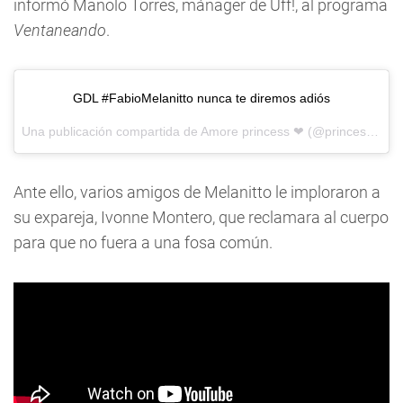
informó Manolo Torres, mánager de Uff!, al programa
Ventaneando
.
GDL #FabioMelanitto nunca te diremos adiós
Una publicación compartida de
Amore princess ❤
(@princess_faty_lopez) el
Ante ello, varios amigos de Melanitto le imploraron a
su expareja, Ivonne Montero, que reclamara al cuerpo
para que no fuera a una fosa común.