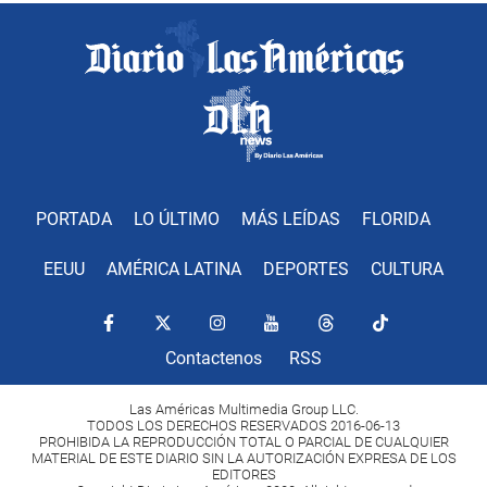
PORTADA
LO ÚLTIMO
MÁS LEÍDAS
FLORIDA
EEUU
AMÉRICA LATINA
DEPORTES
CULTURA
Contactenos
RSS
Las Américas Multimedia Group LLC.
TODOS LOS DERECHOS RESERVADOS 2016-06-13
PROHIBIDA LA REPRODUCCIÓN TOTAL O PARCIAL DE CUALQUIER
MATERIAL DE ESTE DIARIO SIN LA AUTORIZACIÓN EXPRESA DE LOS
EDITORES