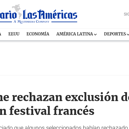
SI
A
EEUU
ECONOMÍA
AMÉRICA LATINA
DEPORTES
ne rechazan exclusión d
 festival francés
iado que algunos seleccionados habían rechazado q