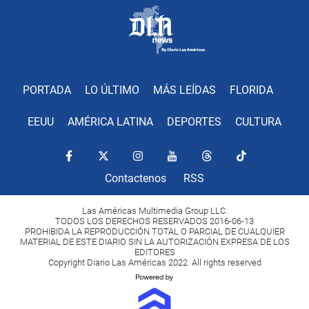
PORTADA
LO ÚLTIMO
MÁS LEÍDAS
FLORIDA
EEUU
AMÉRICA LATINA
DEPORTES
CULTURA
Contactenos
RSS
Las Américas Multimedia Group LLC.
TODOS LOS DERECHOS RESERVADOS 2016-06-13
PROHIBIDA LA REPRODUCCIÓN TOTAL O PARCIAL DE CUALQUIER
MATERIAL DE ESTE DIARIO SIN LA AUTORIZACIÓN EXPRESA DE LOS
EDITORES
Copyright Diario Las Américas 2022. All rights reserved