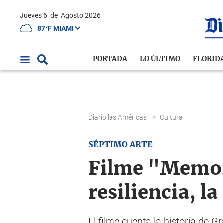
Jueves 6
de
Agosto 2026
87°F MIAMI
PORTADA
LO ÚLTIMO
FLORID
Diario las Américas
>
Cultura
SÉPTIMO ARTE
Filme "Memori
resiliencia, l
El filme cuenta la historia de 