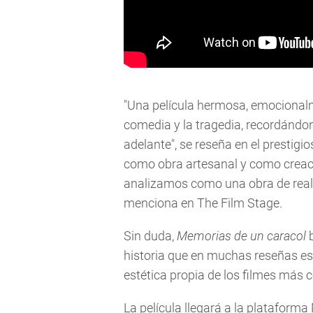
"Una película hermosa, emocionalme
comedia y la tragedia, recordándon
adelante", se reseña en el prestig
como obra artesanal y como creaci
analizamos como una obra de realis
menciona en The Film Stage.
Sin duda,
Memorias de un caracol
b
historia que en muchas reseñas es
estética propia de los filmes más
La película llegará a la plataform