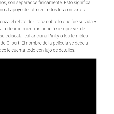
nos, son separados físicamente. Esto significa
o el apoyo del otro en todos los contextos.
nza el relato de Grace sobre lo que fue su vida y
la rodearon mientras anheló siempre ver de
u odiseala leal anciana Pinky o los temibles
e Gilbert. El nombre de la película se debe a
ace le cuenta todo con lujo de detalles.