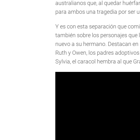
australianos que, al quedar huérfa
para ambos una tragedia por ser un
Y es con esta separación que comie
también sobre los personajes que 
nuevo a su hermano. Destacan en s
Ruth y Owen, los padres adoptivos d
Sylvia, el caracol hembra al que Gr