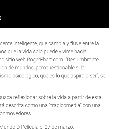
nte inteligente, que cambia y fluye entre la
os que la vida solo puede vivirse hacia
ioso sitio web RogerEbert.com. “Deslumbrante
ón de mundos, perocuestionable si la
mo psicológico, que es lo que aspira a ser”, se
usca reflexionar sobre la vida a partir de esta
tá descrita como una “tragicomedia” con una
 conmovedores.
a Mundo D Película el 27 de marzo.