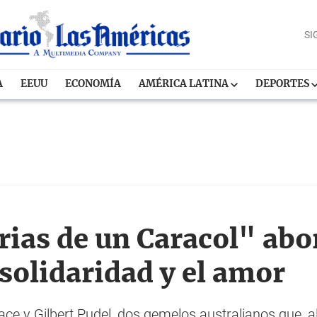
SI
A
EEUU
ECONOMÍA
AMÉRICA LATINA
DEPORTES
as de un Caracol" abor
a solidaridad y el amor
Grace y Gilbert Pudel, dos gemelos australianos que, 