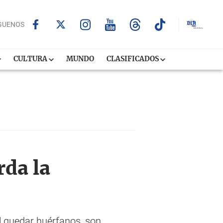
GUENOS
CULTURA
MUNDO
CLASIFICADOS
da la
al quedar huérfanos, son