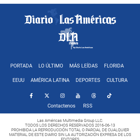
PORTADA
LO ÚLTIMO
MÁS LEÍDAS
FLORIDA
EEUU
AMÉRICA LATINA
DEPORTES
CULTURA
Contactenos
RSS
Las Américas Multimedia Group LLC.
TODOS LOS DERECHOS RESERVADOS 2016-06-13
PROHIBIDA LA REPRODUCCIÓN TOTAL O PARCIAL DE CUALQUIER
MATERIAL DE ESTE DIARIO SIN LA AUTORIZACIÓN EXPRESA DE LOS
EDITORES