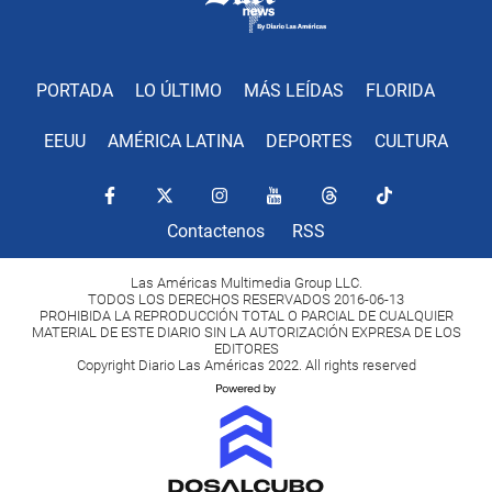
PORTADA
LO ÚLTIMO
MÁS LEÍDAS
FLORIDA
EEUU
AMÉRICA LATINA
DEPORTES
CULTURA
Contactenos
RSS
Las Américas Multimedia Group LLC.
TODOS LOS DERECHOS RESERVADOS 2016-06-13
PROHIBIDA LA REPRODUCCIÓN TOTAL O PARCIAL DE CUALQUIER
MATERIAL DE ESTE DIARIO SIN LA AUTORIZACIÓN EXPRESA DE LOS
EDITORES
Copyright Diario Las Américas 2022. All rights reserved