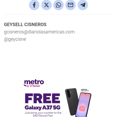
GEYSELL CISNEROS
gcisneros@diariolasamericas.com
@geycisne