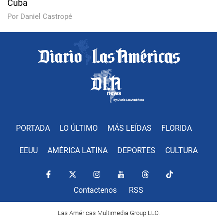
Cuba
Por Daniel Castropé
PORTADA
LO ÚLTIMO
MÁS LEÍDAS
FLORIDA
EEUU
AMÉRICA LATINA
DEPORTES
CULTURA
Contactenos
RSS
Las Américas Multimedia Group LLC.