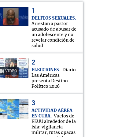
DELITOS SEXUALES
Arrestan a pastor
acusado de abusar de
un adolescente y no
revelar condición de
salud
ELECCIONES
Diario
VIDEO
Las Américas
presenta Destino
Político 2026
ACTIVIDAD AÉREA
EN CUBA
Vuelos de
EEUU alrededor de la
isla: vigilancia
militar, rutas opacas