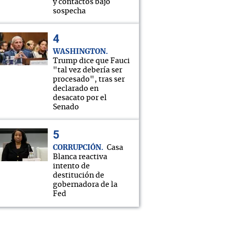
y contactos bajo
sospecha
WASHINGTON
Trump dice que Fauci
"tal vez debería ser
procesado", tras ser
declarado en
desacato por el
Senado
CORRUPCIÓN
Casa
Blanca reactiva
intento de
destitución de
gobernadora de la
Fed