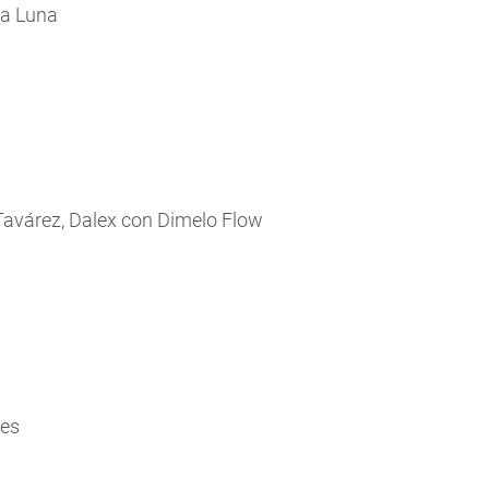
va Luna
y Tavárez, Dalex con Dimelo Flow
les