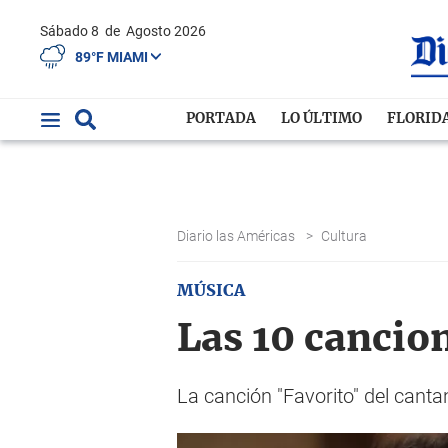
Sábado 8
de
Agosto 2026
89°F MIAMI
PORTADA
LO ÚLTIMO
FLORID
Diario las Américas
>
Cultura
MÚSICA
Las 10 cancio
La canción "Favorito" del canta