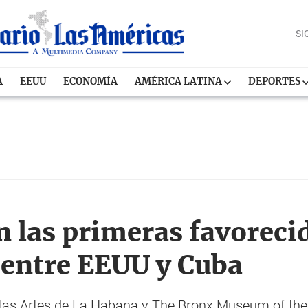
SI
A
EEUU
ECONOMÍA
AMÉRICA LATINA
DEPORTES
n las primeras favorecid
entre EEUU y Cuba
las Artes de La Habana y The Bronx Museum of the