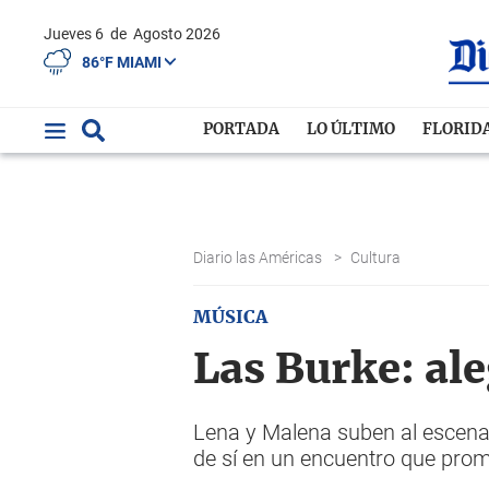
Jueves 6
de
Agosto 2026
86°F MIAMI
PORTADA
LO ÚLTIMO
FLORID
Diario las Américas
>
Cultura
MÚSICA
Las Burke: ale
Lena y Malena suben al escenar
de sí en un encuentro que pro