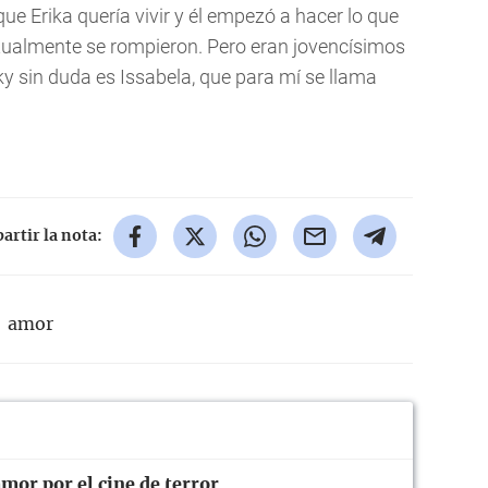
ue Erika quería vivir y él empezó a hacer lo que
ntualmente se rompieron. Pero eran jovencísimos
ky sin duda es Issabela, que para mí se llama
rtir la nota:
amor
mor por el cine de terror