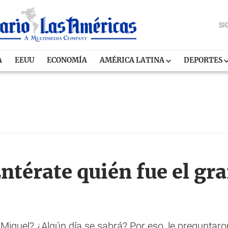
SI
A
EEUU
ECONOMÍA
AMÉRICA LATINA
DEPORTES
ntérate quién fue el gr
Miguel? ¿Algún día se sabrá? Por eso, le preguntaron