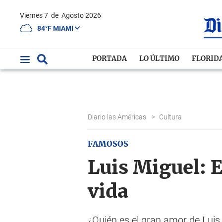
Viernes 7
de
Agosto 2026
84°F MIAMI
PORTADA
LO ÚLTIMO
FLORID
Diario las Américas
>
Cultura
FAMOSOS
Luis Miguel: E
vida
¿Quién es el gran amor de Luis 