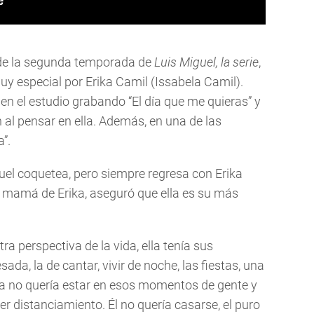
de la segunda temporada de
Luis Miguel
,
la serie
,
uy especial por Erika Camil (Issabela Camil).
 en el estudio grabando “El día que me quieras” y
al pensar en ella. Además, en una de las
”.
guel coquetea, pero siempre regresa con Erika
, mamá de Erika, aseguró que ella es su más
ra perspectiva de la vida, ella tenía sus
ada, la de cantar, vivir de noche, las fiestas, una
Ella no quería estar en esos momentos de gente y
 distanciamiento. Él no quería casarse, el puro