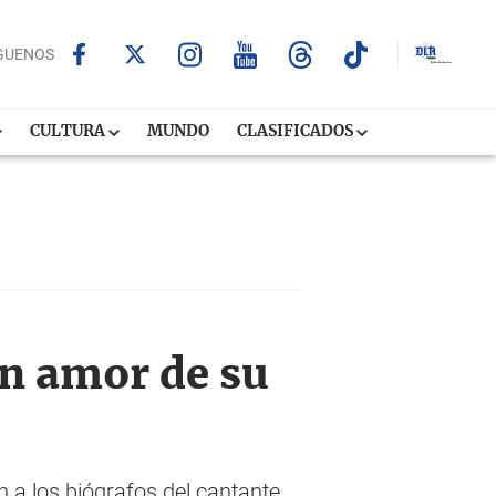
GUENOS
CULTURA
MUNDO
CLASIFICADOS
an amor de su
 a los biógrafos del cantante,