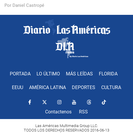
Por Daniel Castropé
PORTADA
LO ÚLTIMO
MÁS LEÍDAS
FLORIDA
EEUU
AMÉRICA LATINA
DEPORTES
CULTURA
Contactenos
RSS
Las Américas Multimedia Group LLC.
TODOS LOS DERECHOS RESERVADOS 2016-06-13