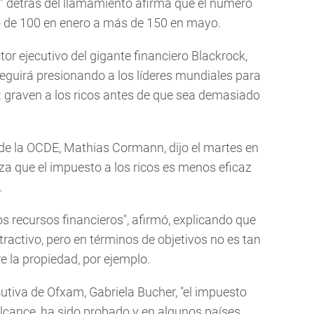
os" detrás del llamamiento afirma que el número
o de 100 en enero a más de 150 en mayo.
tor ejecutivo del gigante financiero Blackrock,
guirá presionando a los líderes mundiales para
 graven a los ricos antes de que sea demasiado
 de la OCDE, Mathias Cormann, dijo el martes en
iza que el impuesto a los ricos es menos eficaz
.
recursos financieros", afirmó, explicando que
atractivo, pero en términos de objetivos no es tan
 la propiedad, por ejemplo.
ecutiva de Ofxam, Gabriela Bucher, "el impuesto
alcance, ha sido probado y en algunos países