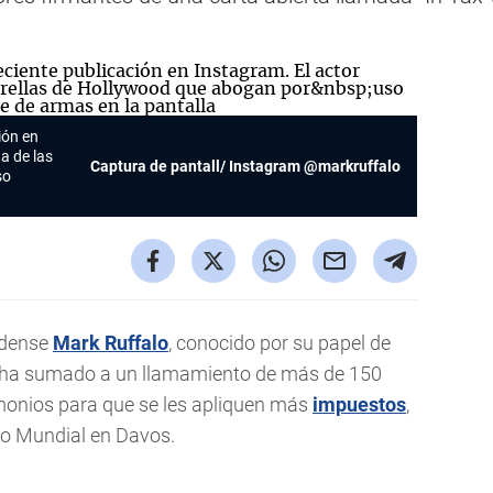
ión en
a de las
Captura de pantall/ Instagram @markruffalo
so
idense
Mark Ruffalo
, conocido por su papel de
se ha sumado a un llamamiento de más de 150
monios para que se les apliquen más
impuestos
,
co Mundial en Davos.