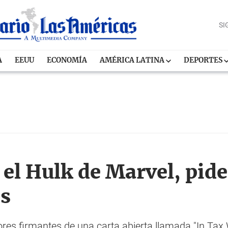
SI
A
EEUU
ECONOMÍA
AMÉRICA LATINA
DEPORTES
el Hulk de Marvel, pide
s
ores firmantes de una carta abierta llamada "In Tax 