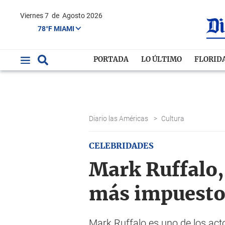
Viernes 7
de
Agosto 2026
78°F MIAMI
PORTADA
LO ÚLTIMO
FLORID
Diario las Américas
>
Cultura
CELEBRIDADES
Mark Ruffalo, 
más impuesto
Mark Ruffalo es uno de los act