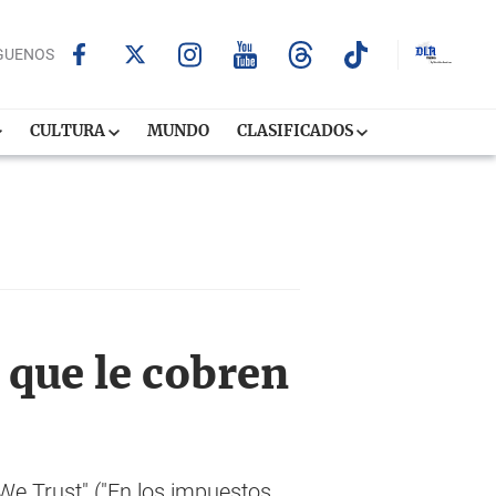
GUENOS
CULTURA
MUNDO
CLASIFICADOS
 que le cobren
We Trust" ("En los impuestos