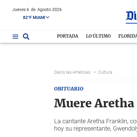
Jueves 6
de
Agosto 2026
82°F MIAMI
PORTADA
LO ÚLTIMO
FLORID
Diario las Américas
>
Cultura
OBITUARIO
Muere Aretha 
La cantante Aretha Franklin, co
hoy su representante, Gwendoly