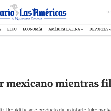
SI
A
EEUU
ECONOMÍA
AMÉRICA LATINA
DEPORTES
r mexicano mientras f
iz Urquidi falleció producto de un infarto fulminant