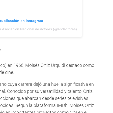
 publicación en Instagram
r Asociación Nacional de Actores (@andactores)
r
co) en 1966, Moisés Ortiz Urquidi destacó como
de cine.
o cuya carrera dejó una huella significativa en
al. Conocido por su versatilidad y talento, Ortiz
ucciones que abarcan desde series televisivas
nocidas. Según la plataforma IMDb, Moisés Ortiz
bajo en importantes proyectos como
Cita en el