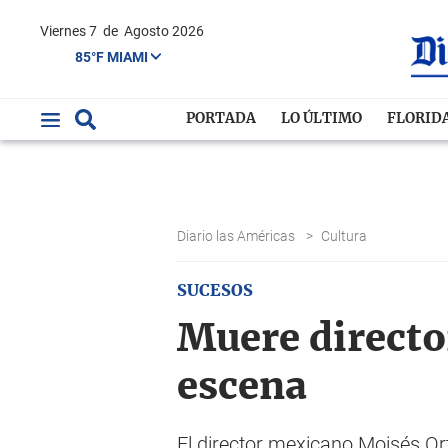
Viernes 7
de
Agosto 2026
85°F MIAMI
PORTADA
LO ÚLTIMO
FLORID
Diario las Américas
>
Cultura
SUCESOS
Muere directo
escena
El director mexicano Moisés Ort