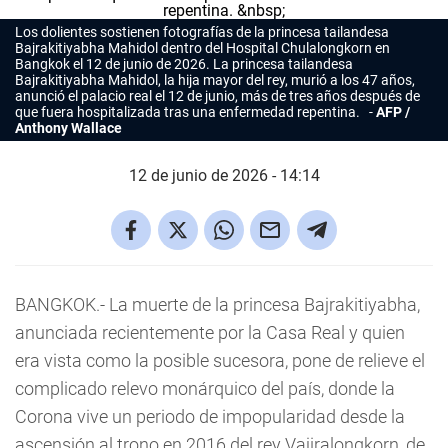
Los dolientes sostienen fotografías de la princesa tailandesa
Bajrakitiyabha Mahidol dentro del Hospital Chulalongkorn en
Bangkok el 12 de junio de 2026. La princesa tailandesa
Bajrakitiyabha Mahidol, la hija mayor del rey, murió a los 47 años,
anunció el palacio real el 12 de junio, más de tres años después de
que fuera hospitalizada tras una enfermedad repentina.
AFP /
Anthony Wallace
12 de junio de 2026 - 14:14
BANGKOK.- La muerte de la princesa Bajrakitiyabha,
anunciada recientemente por la Casa Real y quien
era vista como la posible sucesora, pone de relieve el
complicado relevo monárquico del país, donde la
Corona vive un periodo de impopularidad desde la
ascensión al trono en 2016 del rey Vajiralongkorn, de