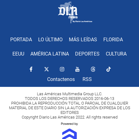
PORTADA
LO ÚLTIMO
MÁS LEÍDAS
FLORIDA
EEUU
AMÉRICA LATINA
DEPORTES
CULTURA
Contactenos
RSS
Las Américas Multimedia Group LLC.
TODOS LOS DERECHOS RESERVADOS 2016-06-13
PROHIBIDA LA REPRODUCCIÓN TOTAL O PARCIAL DE CUALQUIER
MATERIAL DE ESTE DIARIO SIN LA AUTORIZACIÓN EXPRESA DE LOS
EDITORES
Copyright Diario Las Américas 2022. All rights reserved