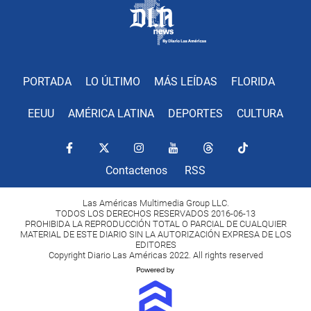
PORTADA
LO ÚLTIMO
MÁS LEÍDAS
FLORIDA
EEUU
AMÉRICA LATINA
DEPORTES
CULTURA
Contactenos
RSS
Las Américas Multimedia Group LLC.
TODOS LOS DERECHOS RESERVADOS 2016-06-13
PROHIBIDA LA REPRODUCCIÓN TOTAL O PARCIAL DE CUALQUIER
MATERIAL DE ESTE DIARIO SIN LA AUTORIZACIÓN EXPRESA DE LOS
EDITORES
Copyright Diario Las Américas 2022. All rights reserved