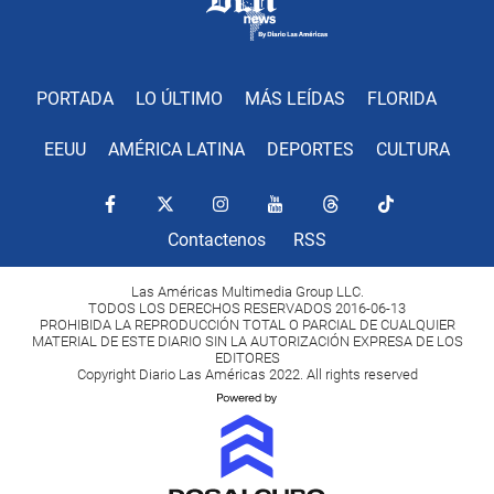
PORTADA
LO ÚLTIMO
MÁS LEÍDAS
FLORIDA
EEUU
AMÉRICA LATINA
DEPORTES
CULTURA
Contactenos
RSS
Las Américas Multimedia Group LLC.
TODOS LOS DERECHOS RESERVADOS 2016-06-13
PROHIBIDA LA REPRODUCCIÓN TOTAL O PARCIAL DE CUALQUIER
MATERIAL DE ESTE DIARIO SIN LA AUTORIZACIÓN EXPRESA DE LOS
EDITORES
Copyright Diario Las Américas 2022. All rights reserved