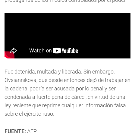
Fue detenida, multada y liberada. Sin embargo,
Ovsiannikova, que desde entonces dejó de trabajar en
la cadena, podría ser acusada por lo penal y ser
condenada a fuerte pena de cárcel, en virtud de una
ley reciente que reprime cualquier información falsa
sobre el ejército ruso.
FUENTE:
AFP