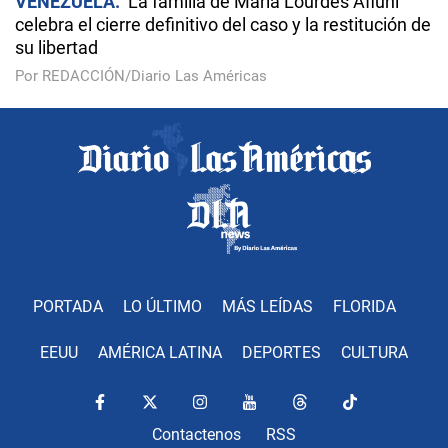
VENEZUELA
La familia de María Lourdes Afiuni
celebra el cierre definitivo del caso y la restitución de
su libertad
Por REDACCIÓN/Diario Las Américas
PORTADA
LO ÚLTIMO
MÁS LEÍDAS
FLORIDA
EEUU
AMÉRICA LATINA
DEPORTES
CULTURA
Contactenos
RSS