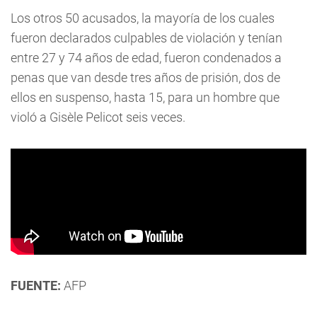
Los otros 50 acusados, la mayoría de los cuales
fueron declarados culpables de violación y tenían
entre 27 y 74 años de edad, fueron condenados a
penas que van desde tres años de prisión, dos de
ellos en suspenso, hasta 15, para un hombre que
violó a Gisèle Pelicot seis veces.
FUENTE:
AFP