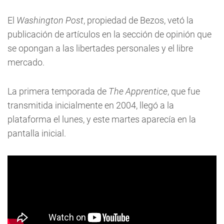
El
Washington Post
, propiedad de Bezos, vetó la
publicación de artículos en la sección de opinión que
se opongan a las libertades personales y el libre
mercado.
La primera temporada de
The Apprentice
, que fue
transmitida inicialmente en 2004, llegó a la
plataforma el lunes, y este martes aparecía en la
pantalla inicial.