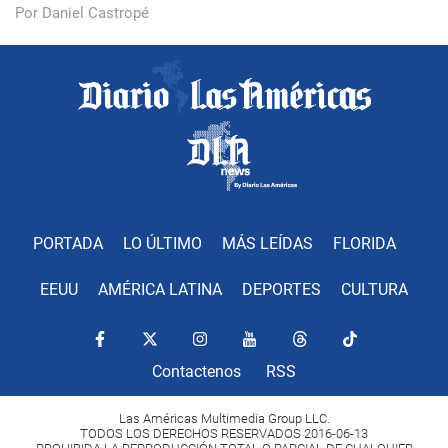
Por Daniel Castropé
PORTADA
LO ÚLTIMO
MÁS LEÍDAS
FLORIDA
EEUU
AMÉRICA LATINA
DEPORTES
CULTURA
Contactenos
RSS
Las Américas Multimedia Group LLC.
TODOS LOS DERECHOS RESERVADOS 2016-06-13