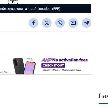
andes emociones a los aficionados. (EFE)
La