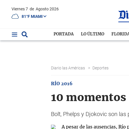
Viernes 7
de
Agosto 2026
81°F MIAMI
PORTADA
LO ÚLTIMO
FLORID
Diario las Américas
>
Deportes
RÍO 2016
10 momentos 
Bolt, Phelps y Djokovic son las 