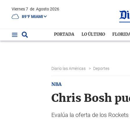
Viernes 7
de
Agosto 2026
89°F MIAMI
PORTADA
LO ÚLTIMO
FLORID
Diario las Américas
>
Deportes
NBA
Chris Bosh pu
Evalúa la oferta de los Rockets