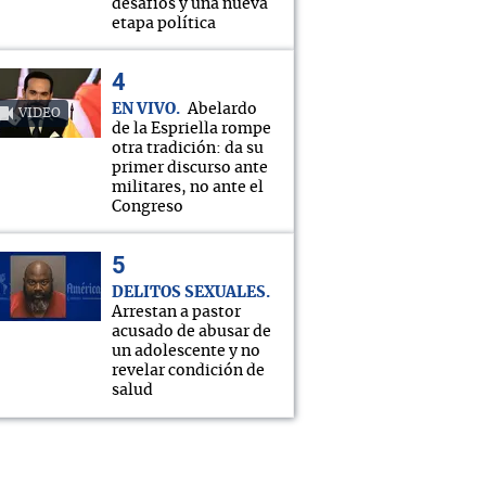
desafíos y una nueva
etapa política
EN VIVO
Abelardo
VIDEO
de la Espriella rompe
otra tradición: da su
primer discurso ante
militares, no ante el
Congreso
DELITOS SEXUALES
Arrestan a pastor
acusado de abusar de
un adolescente y no
revelar condición de
salud