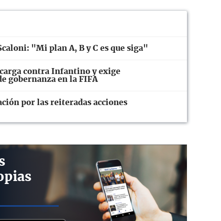
caloni: "Mi plan A, B y C es que siga"
carga contra Infantino y exige
 de gobernanza en la FIFA
ión por las reiteradas acciones
s
opias