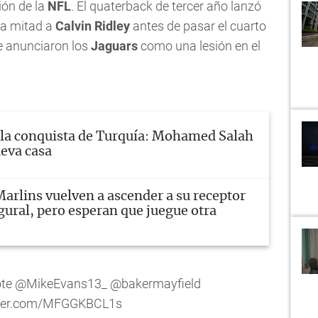
ión de la
NFL
. El quaterback de tercer año lanzó
da mitad a
Calvin Ridley
antes de pasar el cuarto
e anunciaron los
Jaguars
como una lesión en el
 la conquista de Turquía: Mohamed Salah
eva casa
arlins vuelven a ascender a su receptor
gural, pero esperan que juegue otra
te
@MikeEvans13_
@bakermayfield
tter.com/MFGGKBCL1s