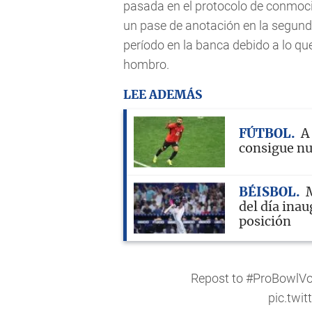
pasada en el protocolo de conmoc
un pase de anotación en la segun
período en la banca debido a lo qu
hombro.
LEE ADEMÁS
FÚTBOL
A
consigue nu
BÉISBOL
M
del día inau
posición
Repost to
#ProBowlVo
pic.twi