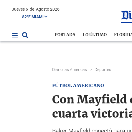
Jueves 6
de
Agosto 2026
82°F MIAMI
PORTADA
LO ÚLTIMO
FLORID
Diario las Américas
>
Deportes
FÚTBOL AMERICANO
Con Mayfield
cuarta victori
Baker Mayfield conectó para u