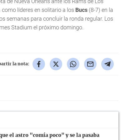
rota de Nueva Orleans ante los Rams de Los
a como líderes en solitario a los
Bucs
(8-7) en la
dos semanas para concluir la ronda regular. Los
ames Stadium el próximo domingo.
rtir la nota:
ue el astro "comía poco" y se la pasaba