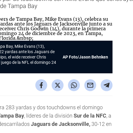
s de Tampa Bay
mpa Bay, Mike Evans (13),
22 yardas ante los Jaguars de
po, el wide receiver Chris
AP Foto/Jason Behnken
l juego de la NFL el domingo 24
ra 283 yardas y dos touchdowns el domingo
Tampa Bay
, líderes de la división
Sur de la NFC
, a
descarrilados
Jaguars de Jacksonville,
30-12 en