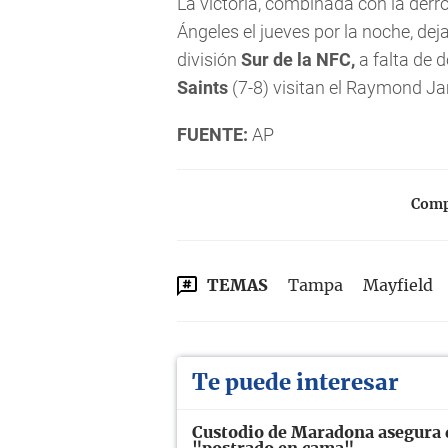
La victoria, combinada con la der
Ángeles el jueves por la noche, dej
división
Sur de la NFC,
a falta de 
Saints
(7-8) visitan el Raymond J
FUENTE:
AP
Compa
TEMAS
Tampa
Mayfield
Te puede interesar
Custodio de Maradona asegura q