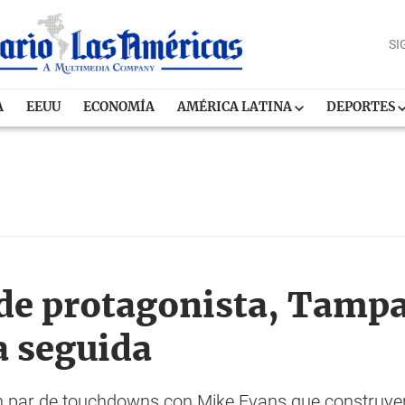
SI
A
EEUU
ECONOMÍA
AMÉRICA LATINA
DEPORTES
 de protagonista, Tamp
a seguida
n par de touchdowns con Mike Evans que construyer