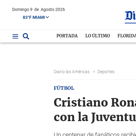
Domingo 9
de
Agosto 2026
83°F MIAMI
PORTADA
LO ÚLTIMO
FLORID
Diario las Américas
>
Deportes
FÚTBOL
Cristiano Ron
con la Juvent
Un centenar de fanáticos recibi