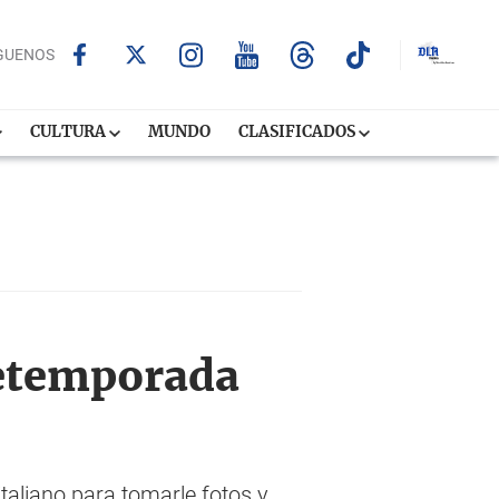
GUENOS
CULTURA
MUNDO
CLASIFICADOS
retemporada
italiano para tomarle fotos y