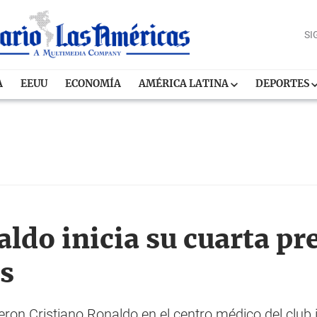
SI
A
EEUU
ECONOMÍA
AMÉRICA LATINA
DEPORTES
aldo inicia su cuarta p
us
eron Cristiano Ronaldo en el centro médico del club 