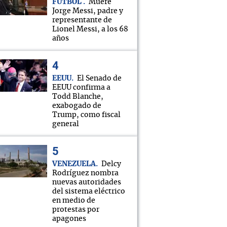
FÚTBOL
Muere
Jorge Messi, padre y
representante de
Lionel Messi, a los 68
años
EEUU
El Senado de
EEUU confirma a
Todd Blanche,
exabogado de
Trump, como fiscal
general
VENEZUELA
Delcy
Rodríguez nombra
nuevas autoridades
del sistema eléctrico
en medio de
protestas por
apagones