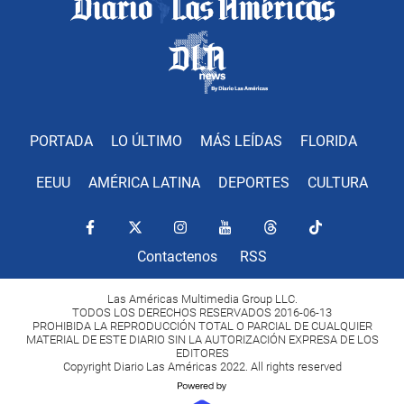
PORTADA
LO ÚLTIMO
MÁS LEÍDAS
FLORIDA
EEUU
AMÉRICA LATINA
DEPORTES
CULTURA
Contactenos
RSS
Las Américas Multimedia Group LLC.
TODOS LOS DERECHOS RESERVADOS 2016-06-13
PROHIBIDA LA REPRODUCCIÓN TOTAL O PARCIAL DE CUALQUIER
MATERIAL DE ESTE DIARIO SIN LA AUTORIZACIÓN EXPRESA DE LOS
EDITORES
Copyright Diario Las Américas 2022. All rights reserved