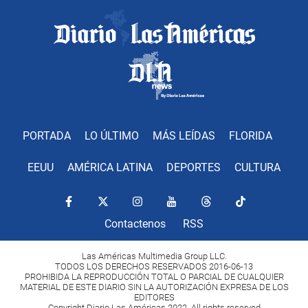
PORTADA
LO ÚLTIMO
MÁS LEÍDAS
FLORIDA
EEUU
AMÉRICA LATINA
DEPORTES
CULTURA
Contactenos
RSS
Las Américas Multimedia Group LLC.
TODOS LOS DERECHOS RESERVADOS 2016-06-13
PROHIBIDA LA REPRODUCCIÓN TOTAL O PARCIAL DE CUALQUIER
MATERIAL DE ESTE DIARIO SIN LA AUTORIZACIÓN EXPRESA DE LOS
EDITORES
Copyright Diario Las Américas 2022. All rights reserved