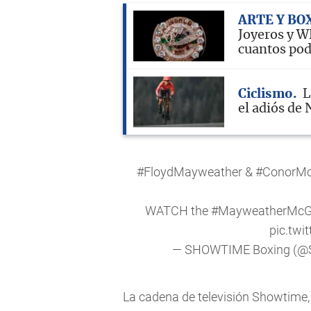
ARTE Y BO
Joyeros y W
cuantos pod
Ciclismo
L
el adiós de 
#FloydMayweather
&
#ConorMc
WATCH the
#MayweatherMcG
pic.tw
— SHOWTIME Boxing (@
La cadena de televisión Showtime, 