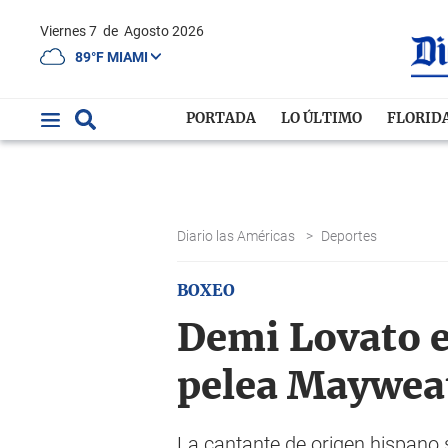
Viernes 7
de
Agosto 2026
89°F MIAMI
PORTADA
LO ÚLTIMO
FLORID
Diario las Américas
>
Deportes
BOXEO
Demi Lovato e
pelea Maywe
La cantante de origen hispano 