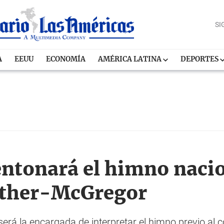
SI
A
EEUU
ECONOMÍA
AMÉRICA LATINA
DEPORTES
ntonará el himno nacio
ather-McGregor
será la encargada de interpretar el himno previo al