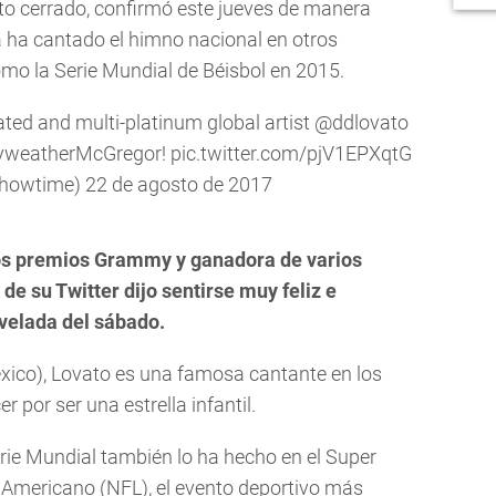
ito cerrado, confirmó este jueves de manera
ya ha cantado el himno nacional en otros
mo la Serie Mundial de Béisbol en 2015.
ed and multi-platinum global artist
@ddlovato
weatherMcGregor
!
pic.twitter.com/pjV1EPXqtG
howtime)
22 de agosto de 2017
los premios Grammy y ganadora de varios
de su Twitter dijo sentirse muy feliz e
 velada del sábado.
ico), Lovato es una famosa cantante en los
 por ser una estrella infantil.
ie Mundial también lo ha hecho en el Super
l Americano (NFL), el evento deportivo más