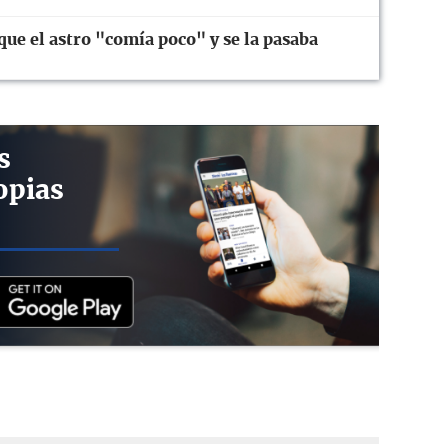
ue el astro "comía poco" y se la pasaba
s
opias