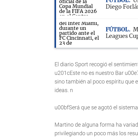
FÚTBOL
U
Diego Forl
FÚTBOL
M
Leagues Cup
El diario Sport recogió el sentimien
u201cEste no es nuestro Bar u00e7a
sino también al poco espíritu que ex
ideas. n
u00bfSerá que se agotó el sistem
Martino de alguna forma ha variado
privilegiando un poco más los resu