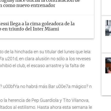
ruguay hace oficial la contratación de
án como nuevo entrenador
essi llega a la cima goleadora de la
 en triunfo del Inter Miami
to de la hinchada en su titular del lunes que leía:
 u201d, en clara alusión no sólo a los reveses
hibió el club, el escaso arrastre y la falta de
a? u00bfYa no habrá más Bar u00e7a mágico? n
 la herencia de Pep Guardiola y Tito Vilanova,
ltados al estilismo. Hasta ahora esta semana le