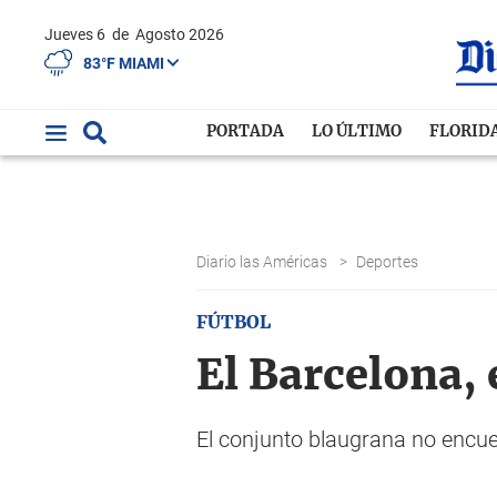
Jueves 6
de
Agosto 2026
83°F MIAMI
PORTADA
LO ÚLTIMO
FLORID
Diario las Américas
>
Deportes
FÚTBOL
El Barcelona, 
El conjunto blaugrana no encuen