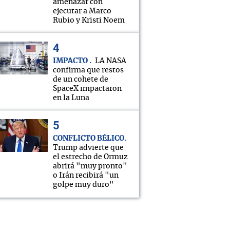
amenazar con
ejecutar a Marco
Rubio y Kristi Noem
IMPACTO
LA NASA
confirma que restos
de un cohete de
SpaceX impactaron
en la Luna
CONFLICTO BÉLICO
Trump advierte que
el estrecho de Ormuz
abrirá "muy pronto"
o Irán recibirá "un
golpe muy duro"