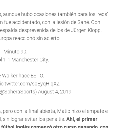
es, aunque hubo ocasiones también para los 'reds'
én fue accidentado, con la lesión de Sané. Con
a espalda desprevenida de los de Jürgen Klopp.
ropa reaccionó sin acierto.
Minuto 90.
l 1-1 Manchester City.
e Walker hace ESTO.
ic.twitter.com/s0EyqHlqXZ
(@SpheraSports)
August 4, 2019
, pero con la final abierta, Matip hizo el empate e
l, sin lograr evitar los penaltis.
Ahí, el primer
 fútbol inglés comenzó otro curso ganando, con