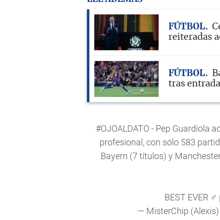
FÚTBOL
C
reiteradas a
FÚTBOL
B
tras entrad
#OJOALDATO
- Pep Guardiola ac
profesional, con sólo 583 partido
Bayern (7 títulos) y Manchester 
BEST EVER ♂️
— MisterChip (Alexis