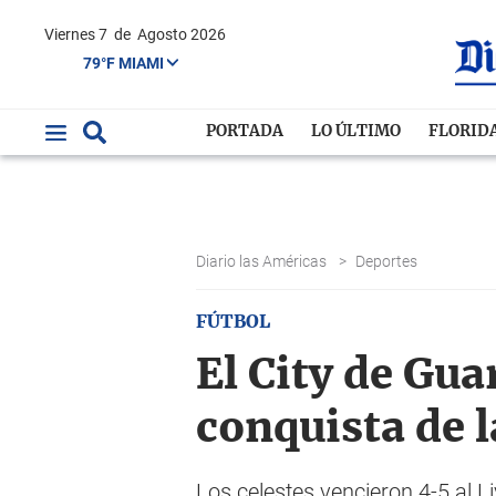
Viernes 7
de
Agosto 2026
79°F MIAMI
PORTADA
LO ÚLTIMO
FLORID
Diario las Américas
>
Deportes
FÚTBOL
El City de Gua
conquista de 
Los celestes vencieron 4-5 al Li