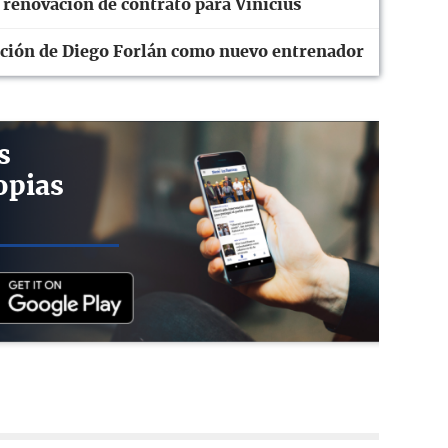
 renovación de contrato para Vinicius
tación de Diego Forlán como nuevo entrenador
s
opias