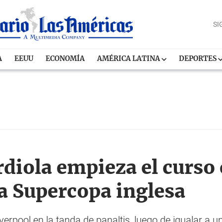
SI
A
EEUU
ECONOMÍA
AMÉRICA LATINA
DEPORTES
rdiola empieza el curso 
la Supercopa inglesa
verpool en la tanda de panaltis, luego de igualar a 