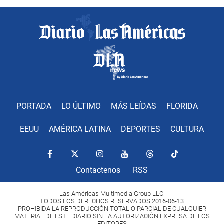
PORTADA
LO ÚLTIMO
MÁS LEÍDAS
FLORIDA
EEUU
AMÉRICA LATINA
DEPORTES
CULTURA
Contactenos
RSS
Las Américas Multimedia Group LLC.
TODOS LOS DERECHOS RESERVADOS 2016-06-13
PROHIBIDA LA REPRODUCCIÓN TOTAL O PARCIAL DE CUALQUIER
MATERIAL DE ESTE DIARIO SIN LA AUTORIZACIÓN EXPRESA DE LOS
EDITORES